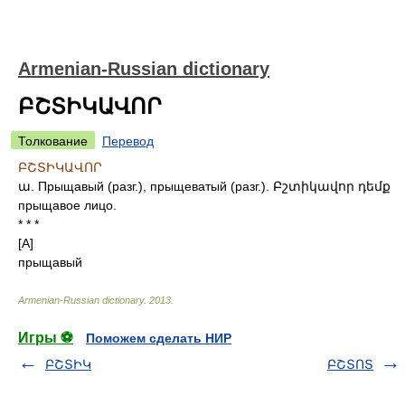
Armenian-Russian dictionary
ԲՇՏԻԿԱՎՈՐ
Толкование
Перевод
ԲՇՏԻԿԱՎՈՐ
ա. Прыщавый (разг.), прыщеватый (разг.). Բշտիկավոր դեմք
прыщавое лицо.
* * *
[A]
прыщавый
Armenian-Russian dictionary
.
2013
.
Игры ⚽
Поможем сделать НИР
ԲՇՏԻԿ
ԲՇՏՈՏ